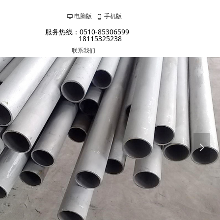
电脑版
手机版
넡
넓
服务热线：0510-85306599
18115325238
联系我们
넲